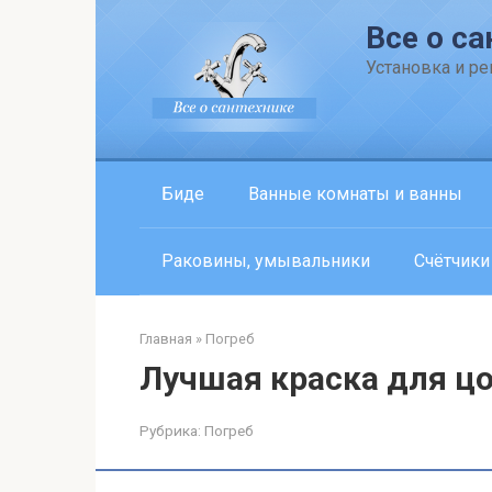
Перейти
Все о са
к
контенту
Установка и р
Биде
Ванные комнаты и ванны
Раковины, умывальники
Счётчики
Главная
»
Погреб
Лучшая краска для ц
Рубрика:
Погреб