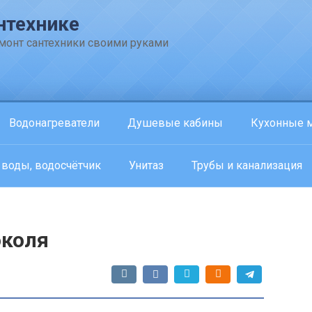
нтехнике
емонт сантехники своими руками
Водонагреватели
Душевые кабины
Кухонные 
 воды, водосчётчик
Унитаз
Трубы и канализация
околя