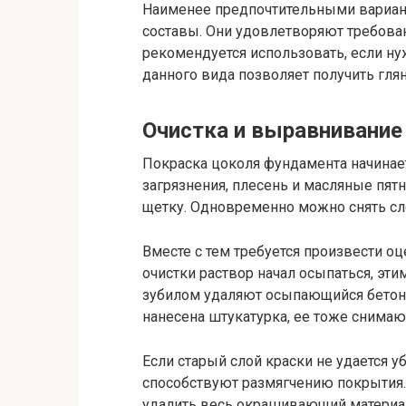
Наименее предпочтительными вариан
составы. Они удовлетворяют требова
рекомендуется использовать, если ну
данного вида позволяет получить гля
Очистка и выравнивание
Покраска цоколя фундамента начинает
загрязнения, плесень и масляные пят
щетку. Одновременно можно снять сло
Вместе с тем требуется произвести оц
очистки раствор начал осыпаться, эти
зубилом удаляют осыпающийся бетон и
нанесена штукатурка, ее тоже снимаю
Если старый слой краски не удается 
способствуют размягчению покрытия.
удалить весь окрашивающий материал