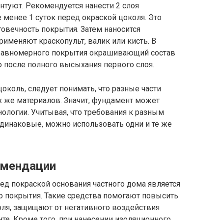
нтуют. Рекомендуется нанести 2 слоя
 менее 1 суток перед окраской цоколя. Это
говечность покрытия. Затем наносится
именяют краскопульт, валик или кисть. В
 равномерного покрытия окрашивающий состав
о после полного высыхания первого слоя.
цоколь, следует понимать, что разные части
х же материалов. Значит, фундамент может
ологии. Учитывая, что требования к разным
динаковые, можно использовать одни и те же
омендации
ед покраской основания частного дома является
о покрытия. Такие средства помогают повысить
оля, защищают от негативного воздействия
нте. Кроме того, при нанесении изоляционного