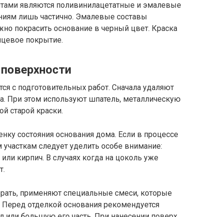
тами являются поливинилацетатные и эмалевые
ниям лишь частично. Эмалевые составы
жно покрасить основание в черный цвет. Краска
нцевое покрытие.
 поверхности
ся с подготовительных работ. Сначала удаляют
на. При этом используют шпатель, металлическую
й старой краски.
енку состояния основания дома. Если в процессе
м участкам следует уделить особе внимание:
ли кирпич. В случаях когда на цоколь уже
т.
убрать, применяют специальные смеси, которые
 Перед отделкой основания рекомендуется
 или большую его часть. При нанесении поверх