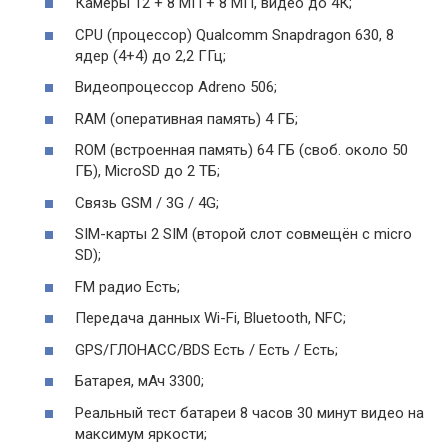
Камеры 12 + 8 МП + 8 МП, видео до 4К;
CPU (процессор) Qualcomm Snapdragon 630, 8
ядер (4+4) до 2,2 ГГц;
Видеопроцессор Adreno 506;
RAM (оперативная память) 4 ГБ;
ROM (встроенная память) 64 ГБ (своб. около 50
ГБ), MicroSD до 2 ТБ;
Связь GSM / 3G / 4G;
SIM-карты 2 SIM (второй слот совмещён с micro
SD);
FM радио Есть;
Передача данных Wi-Fi, Bluetooth, NFC;
GPS/ГЛОНАСС/BDS Есть / Есть / Есть;
Батарея, мАч 3300;
Реальный тест батареи 8 часов 30 минут видео на
максимум яркости;