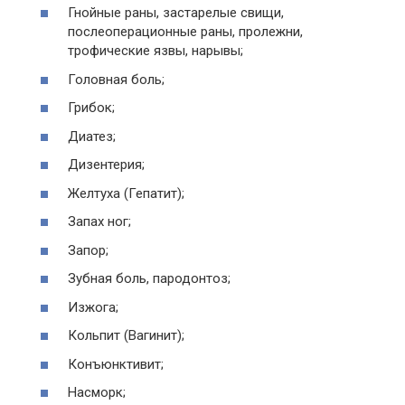
Гнойные раны, застарелые свищи,
послеоперационные раны, пролежни,
трофические язвы, нарывы;
Головная боль;
Грибок;
Диатез;
Дизентерия;
Желтуха (Гепатит);
Запах ног;
Запор;
Зубная боль, пародонтоз;
Изжога;
Кольпит (Вагинит);
Конъюнктивит;
Насморк;