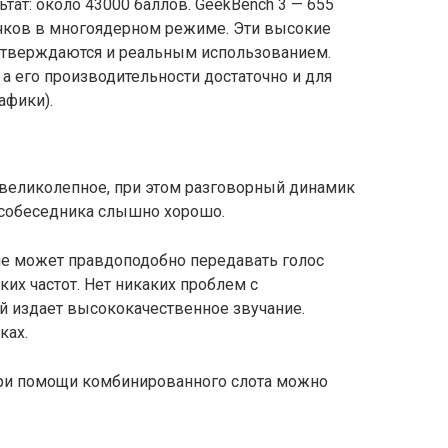
тат: около 43000 баллов. GeekBench 3 — 655
чков в многоядерном режиме. Эти высокие
дтверждаются и реальным использованием.
 а его производительности достаточно и для
афики).
— великолепное, при этом разговорный динамик
 собеседника слышно хорошо.
е может правдоподобно передавать голос
ких частот. Нет никаких проблем с
 издает высококачественное звучание.
ках.
 при помощи комбинированного слота можно