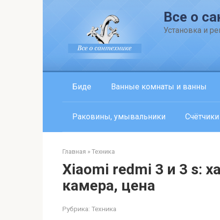
Перейти
Все о са
к
контенту
Установка и р
Биде
Ванные комнаты и ванны
Раковины, умывальники
Счётчики
Главная
»
Техника
Xiaomi redmi 3 и 3 s:
камера, цена
Рубрика:
Техника