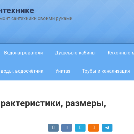
нтехнике
емонт сантехники своими руками
Водонагреватели
Душевые кабины
Кухонные 
 воды, водосчётчик
Унитаз
Трубы и канализация
 характеристики, размеры,