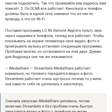
смогли подключить. Так что проверяйте или надеюсь вам
повезёт. 2. По DLNA всё работает. Кинотеатр и телефон
должны быть в одной сети, неважно что из них по
проводу, а что по Wi-Fi.
Поставил программу LG AV Remote App(это пульт), звук
через наушники в телефоне, тачпад всё работает. Чтобы
показывать на экране телевизора своё видео, фото и
проигрывать музыку установил следующие программы.
Пробовал многие, но остановился на этих двух. Думаю
для Андроида они так же называются.
— iMediaShare — Streambels iMediaShare работает
нормально, но туповато передаётся видео и фото.
Streambels работает очень шустро,но почему то у меня
она сама по себе не цеплялась к кинотеатру.
Сначала запускаю iMediaShare цепляюсь, потом
включаю Streambels и без проблем очень быстро
передаётся видео и фото с телефона на экран