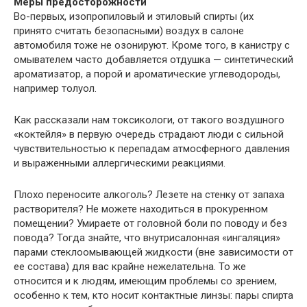
Меры предосторожности
Во-первых, изопропиловый и этиловый спирты (их
принято считать безопасными) воздух в салоне
автомобиля тоже не озонируют. Кроме того, в канистру с
омывателем часто добавляется отдушка — синтетический
ароматизатор, а порой и ароматические углеводороды,
например толуол.
Как рассказали нам токсикологи, от такого воздушного
«коктейля» в первую очередь страдают люди с сильной
чувствительностью к перепадам атмосферного давления
и выраженными аллергическими реакциями.
Плохо переносите алкоголь? Лезете на стенку от запаха
растворителя? Не можете находиться в прокуренном
помещении? Умираете от головной боли по поводу и без
повода? Тогда знайте, что внутрисалонная «ингаляция»
парами стеклоомывающей жидкости (вне зависимости от
ее состава) для вас крайне нежелательна. То же
относится и к людям, имеющим проблемы со зрением,
особенно к тем, кто носит контактные линзы: пары спирта