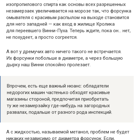
изопропилового спирта как основы всех разрешенных
незамерзаек увеличивается на морозе так, что форсунка
омывателя с красивым распылом на выходе становится
для него западней — как вход в жилище Кролика
для переевшего Винни-Пуха. Теперь ждите, пока он… нет,
не похудеет, а просто согреется.
А вот у дремучих авто ничего такого не встречается.
Их форсунки побольше в диаметре, а через большую
дырку наш Винни спокойно пролезает.
Впрочем, есть еще важный нюанс: обладатели
недорогих машин частенько обходят красивые
магазины стороной, предпочитая приобретать
ту же незамерзайку где-нибудь на загородных
развалах, подальше от разного рода инспекций.
А с жидкостью, называемой метанол, проблем не будет
никаких независимо от диаметра форсунок. Если,