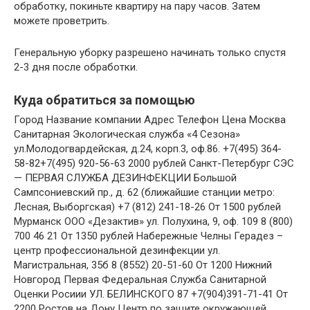
обработку, покиньте квартиру на пару часов. Затем
можете проветрить.
Генеральную уборку разрешено начинать только спустя
2-3 дня после обработки.
Куда обратиться за помощью
Город Название компании Адрес Телефон Цена Москва
Санитарная Экологическая служба «4 Сезона»
ул.Молодогвардейская, д.24, корп.3, оф.86. +7(495) 364-
58-82+7(495) 920-56-63 2000 рублей Санкт-Петербург СЭС
— ПЕРВАЯ СЛУЖБА ДЕЗИНФЕКЦИИ Большой
Сампсониевский пр., д. 62 (ближайшие станции метро:
Лесная, Выборгская) +7 (812) 241-18-26 От 1500 рублей
Мурманск ООО «Дезактив» ул. Полухина, 9, оф. 109 8 (800)
700 46 21 От 1350 рублей Набережные Челны Герадез –
центр профессиональной дезинфекции ул.
Магистральная, 35б 8 (8552) 20-51-60 От 1200 Нижний
Новгород Первая Федеральная Служба Санитарной
Оценки Росиии УЛ. БЕЛИНСКОГО 87 +7(904)391-71-41 От
2200 Ростов на Дону Центр по защите окружающей