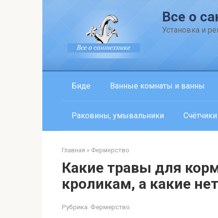
Перейти
Все о са
к
контенту
Установка и р
Биде
Ванные комнаты и ванны
Раковины, умывальники
Счётчики
Главная
»
Фермерство
Какие травы для кор
кроликам, а какие не
Рубрика:
Фермерство