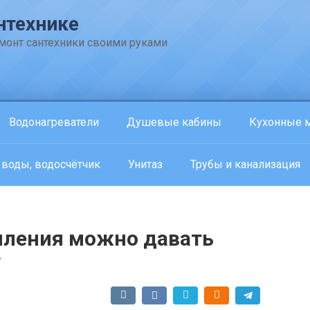
нтехнике
емонт сантехники своими руками
Водонагреватели
Душевые кабины
Кухонные 
 воды, водосчётчик
Унитаз
Трубы и канализация
мления можно давать
т