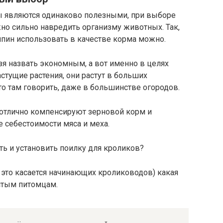
авы являются одинаково полезными, при выборе
но сильно навредить организму животных. Так,
ипин использовать в качестве корма можно.
зя назвать экономным, а вот именно в целях
тущие растения, они растут в больших
 что там говорить, даже в большинстве огородов.
 отлично компенсируют зерновой корм и
е себестоимости мяса и меха.
ь и установить поилку для кроликов?
 это касается начинающих кролиководов) какая
стым питомцам.