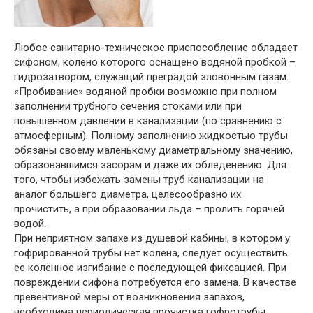
Любое санитарно-техническое приспособление обладает
сифоном, колено которого оснащено водяной пробкой –
гидрозатвором, служащий преградой зловонным газам.
«Пробивание» водяной пробки возможно при полном
заполнении трубного сечения стоками или при
повышенном давлении в канализации (по сравнению с
атмосферным). Полному заполнению жидкостью трубы
обязаны своему маленькому диаметральному значению,
образовавшимся засорам и даже их обледенению. Для
того, чтобы избежать замены труб канализации на
аналог большего диаметра, целесообразно их
прочистить, а при образовании льда – пролить горячей
водой.
При неприятном запахе из душевой кабины, в котором у
гофрированной трубы нет колена, следует осуществить
ее коленное изгибание с последующей фиксацией. При
повреждении сифона потребуется его замена. В качестве
превентивной меры от возникновения запахов,
необходима периодическая прочистка гофротрубы.