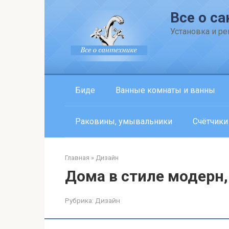
Перейти
Все о са
к
контенту
Установка и р
Биде
Ванные комнаты и ванны
Раковины, умывальники
Счётчики
Главная
»
Дизайн
Дома в стиле модерн,
Рубрика:
Дизайн