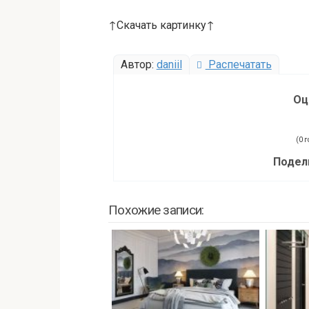
↑Скачать картинку↑
Автор:
daniil
Распечатать
Оц
(0 г
Подел
Похожие записи: