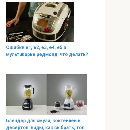
Ошибки е1, е2, е3, е4, е5 в
мультиварке редмонд: что делать?
Блендер для смузи, коктейлей и
десертов: виды, как выбрать, топ