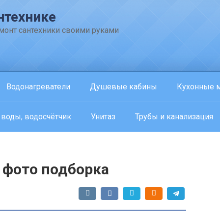
нтехнике
емонт сантехники своими руками
Водонагреватели
Душевые кабины
Кухонные 
 воды, водосчётчик
Унитаз
Трубы и канализация
 фото подборка